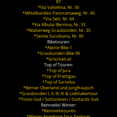
87
*Via Valtellina, Nr. 30
*Mittelbünden Panoramaweg, Nr. 45
*Via Sett, Nr. 64
*Via Albula/ Bernina, Nr. 33
*Walserweg Graubünden, Nr. 35
*Senda Sursilvana, Nr. 85
Biketouren:
*Alpine Bike 1
*Graubünden Bike 90
*Grischatrail
Top of Touren:
*Top of Jura
*Top of Prättigau
*Top of Surselva
*Berner Oberland und Jungfraujoch
*Graubünden I, II, III, IV & Liebhabertour
*Ticino Süd / Sottoceneri / Gottardo Sud
Rennvelo/ Winter:
*Rennvelotouren
*Winter Angebote Tour Explorer