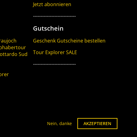
Jetzt abonnieren
----------------------------
Gutschein
raujoch
Geschenk Gutscheine bestellen
iebhabertour
Tour Explorer SALE
Gottardo Sud
----------------------------
orer
Nein, danke
AKZEPTIEREN