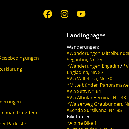
Social
Media
Landingpages
Wanderungen:
*Wanderungen Mittelbünd
 Reisebedingungen
Segantini, Nr. 25
*Wanderungen Engadin
/
*V
zerklärung
Engiadina, Nr. 87
*Via Valtellina, Nr. 30
*Mittelbünden Panoramaweg
-------------------------
*Via Sett, Nr. 64
*Via Albula/ Bernina, Nr. 33
rderungen
*Walserweg Graubünden, Nr
*Senda Sursilvana, Nr. 85
nn man trotzdem...
Biketouren:
*Alpine Bike 1
er Packliste