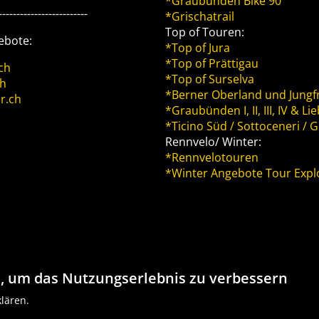
*Graubünden Bike 90
-------------------------
*Grischatrail
Top of Touren:
ebote:
*Top of Jura
*Top of Prättigau
.ch
*Top of Surselva
ch
*Berner Oberland und Jungf
r.ch
*Graubünden I, II, III, IV & L
*Ticino Süd / Sottoceneri / 
Rennvelo/ Winter:
*Rennvelotouren
*Winter Angebote Tour Expl
, um das Nutzungserlebnis zu verbessern
klären.