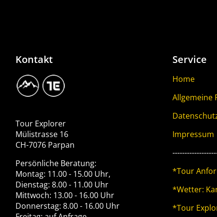
Kontakt
Service
Image
Home
Allgemeine
Logo
Tour
Datenschut
Explorer
Tour Explorer
Impressum
Mülistrasse 16
CH-7076 Parpan
------------------
Persönliche Beratung:
*Tour Anfo
Montag: 11.00 - 15.00 Uhr,
Dienstag: 8.00 - 11.00 Uhr
*Wetter: Ka
Mittwoch: 13.00 - 16.00 Uhr
Donnerstag: 8.00 - 16.00 Uhr
*Tour Explor
Freitag: auf Anfrage