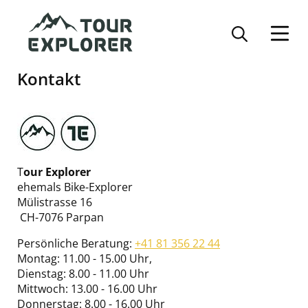
Direkt
zum
Inhalt
Kontakt
Image
Logo
T
our Explorer
kurz
Tour-
ehemals Bike-Explorer
Explorer
Mülistrasse 16
CH-7076 Parpan
Persönliche Beratung:
+41 81 356 22 44
Montag: 11.00 - 15.00 Uhr,
Dienstag: 8.00 - 11.00 Uhr
Mittwoch: 13.00 - 16.00 Uhr
Donnerstag: 8.00 - 16.00 Uhr