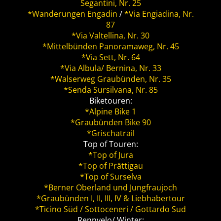
Segantini, Nr. 25
*Wanderungen Engadin
/
*Via Engiadina, Nr.
87
*Via Valtellina, Nr. 30
*Mittelbünden Panoramaweg, Nr. 45
*Via Sett, Nr. 64
*Via Albula/ Bernina, Nr. 33
*Walserweg Graubünden, Nr. 35
*Senda Sursilvana, Nr. 85
Biketouren:
*Alpine Bike 1
*Graubünden Bike 90
*Grischatrail
Top of Touren:
*Top of Jura
*Top of Prättigau
*Top of Surselva
*Berner Oberland und Jungfraujoch
*Graubünden I, II, III, IV & Liebhabertour
*Ticino Süd / Sottoceneri / Gottardo Sud
Rennvelo/ Winter: