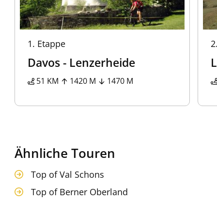
1.
Etappe
2
Davos - Lenzerheide
L
51 KM
1420 M
1470 M
Ähnliche Touren
Top of Val Schons
Top of Berner Oberland