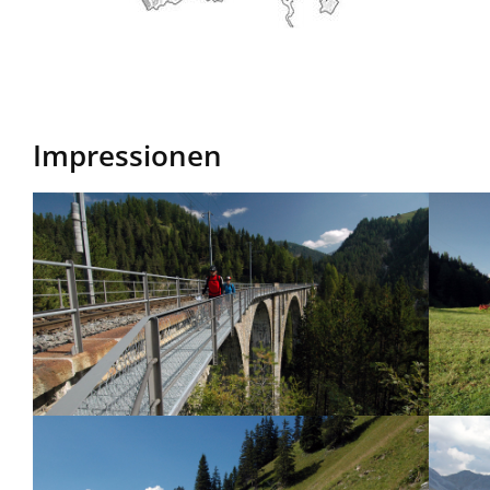
Grischatrail:
Davos
-
Arosa,
Karte
Impressionen