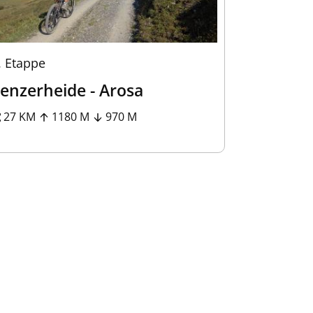
.
Etappe
enzerheide - Arosa
27 KM
1180 M
970 M