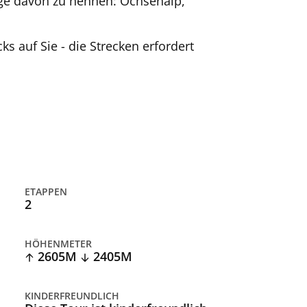
ige davon zu nennen: Ochsenalp,
s auf Sie - die Strecken erfordert
ETAPPEN
2
HÖHENMETER
2605M
2405M
KINDERFREUNDLICH