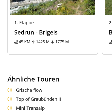
1.
Etappe
2
Sedrun - Brigels
B
45 KM
1425 M
1775 M
Ähnliche Touren
Grischa flow
Top of Graubünden II
Mini Transalp