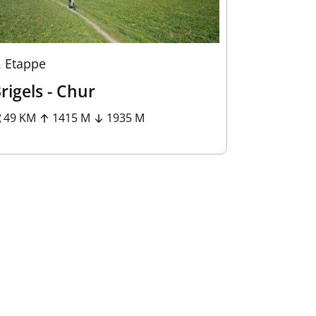
.
Etappe
rigels - Chur
49 KM
1415 M
1935 M