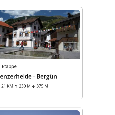
.
Etappe
enzerheide - Bergün
21 KM
230 M
375 M