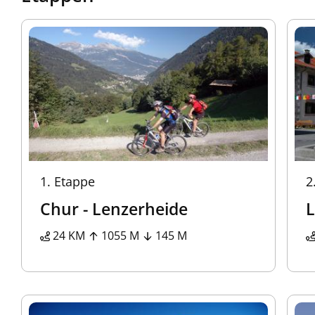
1.
Etappe
2
Chur - Lenzerheide
L
24 KM
1055 M
145 M