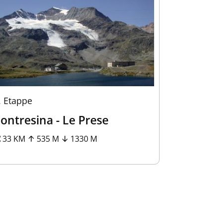
.
Etappe
ontresina - Le Prese
33 KM
535 M
1330 M