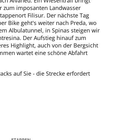
ach Alvaneu. Ein Wiesentrail bringt
cher zum imposanten Landwasser
appenort Filisur. Der nächste Tag
er Bike geht's weiter nach Preda, wo
dem Albulatunnel, in Spinas steigen wir
ntresina. Der Aufstieg hinauf zum
res Highlight, auch von der Bergsicht
mmen wartet eine schöne Abfahrt
cks auf Sie - die Strecke erfordert
ETAPPEN