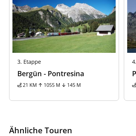
3.
Etappe
4
Bergün - Pontresina
P
21 KM
1055 M
145 M
Ähnliche Touren