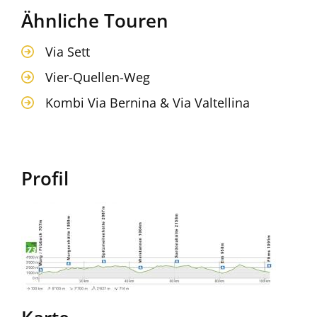
Ähnliche Touren
Via Sett
Vier-Quellen-Weg
Kombi Via Bernina & Via Valtellina
Profil
Image
Sardona
Welterbe