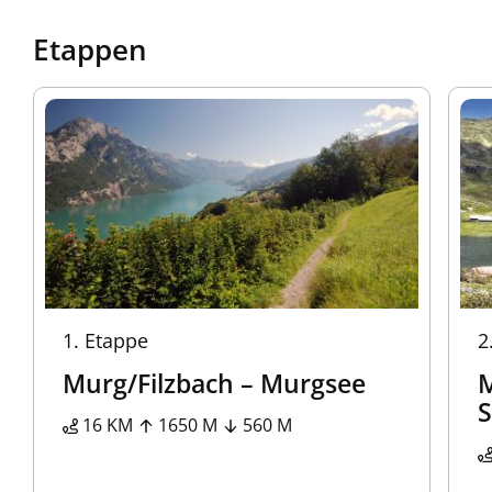
Etappen
1.
Etappe
2
Murg/Filzbach – Murgsee
M
S
16 KM
1650 M
560 M