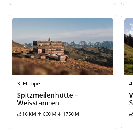
3.
Etappe
4
Spitzmeilenhütte –
W
Weisstannen
S
16 KM
660 M
1750 M