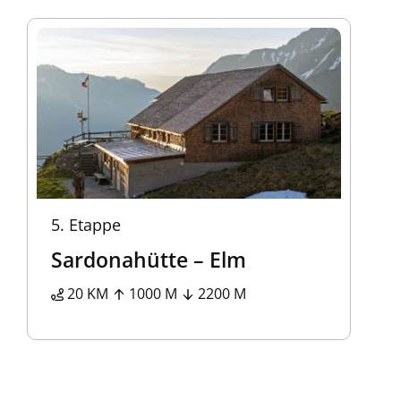
5.
Etappe
Sardonahütte – Elm
20 KM
1000 M
2200 M