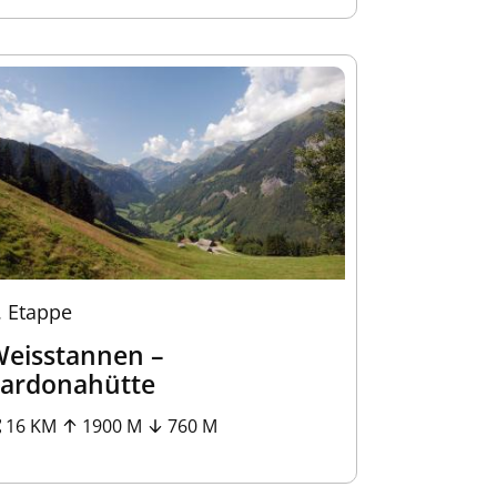
.
Etappe
eisstannen –
ardonahütte
16 KM
1900 M
760 M