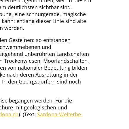
elterbe aufgenommen, weil in diesem
am deutlichsten sichtbar sind.
ebung, eine schnurgerade, magische
kann: entlang dieser Linie sind alte
en worden.
den Gesteinen: so entstanden
nd Schwemmebenen und
weitgehend unberührten Landschaften
an Trockenwiesen, Moorlandschaften,
 von nationaler Bedeutung bilden
ke nach deren Ausrottung in der
 In den Gebirgsdörfern sind noch
se begangen werden. Für die
oschüre mit geologischen und
dona.ch
). (Text:
Sardona-Welterbe-