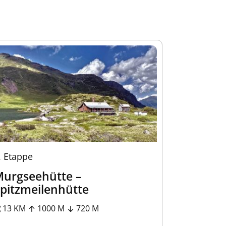
.
Etappe
urgseehütte –
pitzmeilenhütte
13 KM
1000 M
720 M