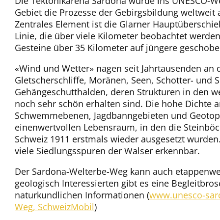
Die Tektonikarena Sardona wurde ins UNESCO-W
Gebiet die Prozesse der Gebirgsbildung weltweit 
Zentrales Element ist die Glarner Hauptüberschi
Linie, die über viele Kilometer beobachtet werden 
Gesteine über 35 Kilometer auf jüngere geschob
«Wind und Wetter» nagen seit Jahrtausenden an 
Gletscherschliffe, Moränen, Seen, Schotter- u
Gehängeschutthalden, deren Strukturen in den 
noch sehr schön erhalten sind. Die hohe Dichte 
Schwemmebenen, Jagdbanngebieten und Geotopen
einenwertvollen Lebensraum, in den die Steinböc
Schweiz 1911 erstmals wieder ausgesetzt wurden.
viele Siedlungsspuren der Walser erkennbar.
Der Sardona-Welterbe-Weg kann auch etappenwei
geologisch Interessierten gibt es eine Begleitbr
naturkundlichen Informationen (
www.unesco-sar
Weg, SchweizMobil
)