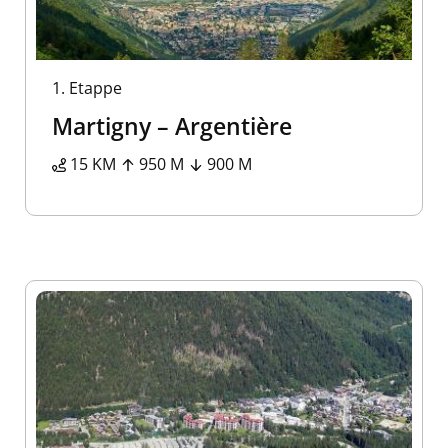
1.
Etappe
Martigny – Argentière
15 KM
950 M
900 M