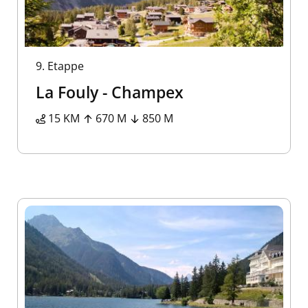
9.
Etappe
La Fouly - Champex
15 KM
670 M
850 M