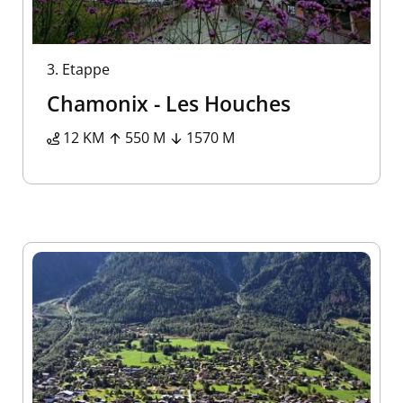
3.
Etappe
Chamonix - Les Houches
12 KM
550 M
1570 M