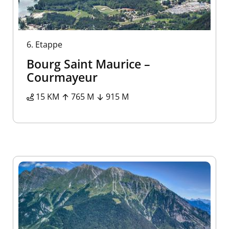
6.
Etappe
Bourg Saint Maurice –
Courmayeur
15 KM
765 M
915 M