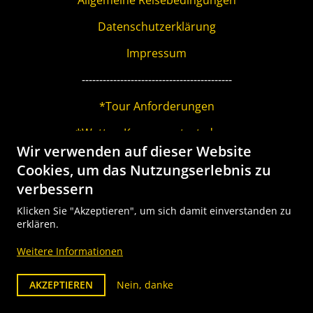
Datenschutzerklärung
Impressum
-------------------------------------------
*Tour Anforderungen
*Wetter: Kann man trotzdem...
Wir verwenden auf dieser Website
*Tour Explorer Packliste
Cookies, um das Nutzungserlebnis zu
-------------------------------------------
verbessern
Klicken Sie "Akzeptieren", um sich damit einverstanden zu
weitere Angebote:
erklären.
alpen-trails.ch
Weitere Informationen
walserweg.ch
bike-explorer.ch
AKZEPTIEREN
Nein, danke