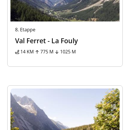
8.
Etappe
Val Ferret - La Fouly
14 KM
775 M
1025 M