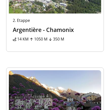
2.
Etappe
Argentière - Chamonix
14 KM
1050 M
350 M