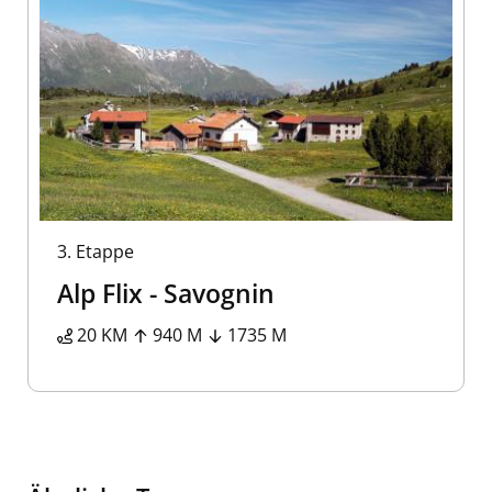
3.
Etappe
Alp Flix - Savognin
20 KM
940 M
1735 M