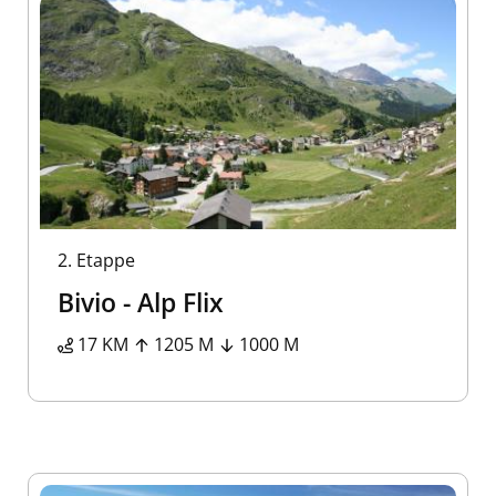
2.
Etappe
Bivio - Alp Flix
17 KM
1205 M
1000 M