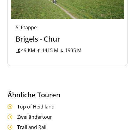
5.
Etappe
Brigels - Chur
49 KM
1415 M
1935 M
Ähnliche Touren
Top of Heidiland
Zweiländertour
Trail and Rail