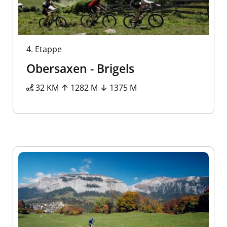
4.
Etappe
Obersaxen - Brigels
32 KM
1282 M
1375 M