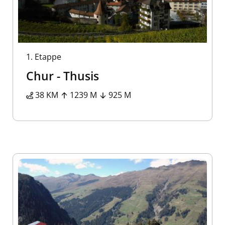
1.
Etappe
Chur - Thusis
38 KM
1239 M
925 M