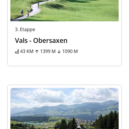
3.
Etappe
Vals - Obersaxen
43 KM
1399 M
1090 M