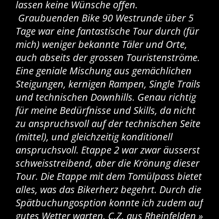
lassen keine Wünsche offen.
Gel
Graubuenden Bike 90 Westrunde über 5
mel
Tage war eine fantastische Tour durch (für
näc
mich) weniger bekannte Täler und Orte,
auch abseits der grossen Touristenströme.
Eine geniale Mischung aus gemächlichen
Flor
Steigungen, kernigen Rampen, Single Trails
und technischen Downhills. Genau richtig
für meine Bedürfnisse und Skills, da nicht
zu anspruchsvoll auf der technischen Seite
(mittel), und gleichzeitig konditionell
anspruchsvoll. Etappe 2 war zwar äusserst
schweisstreibend, aber die Krönung dieser
Tour. Die Etappe mit dem Tomülpass bietet
alles, was das Bikerherz begehrt. Durch die
Spätbuchungosption konnte ich zudem auf
gutes Wetter warten. C.Z. aus Rheinfelden