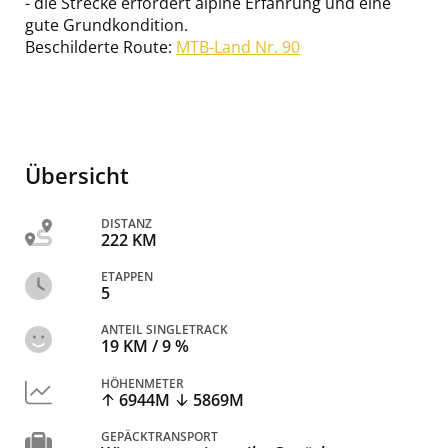
- die Strecke erfordert alpine Erfahrung und eine
gute Grundkondition.
Beschilderte Route:
MTB-Land Nr. 90
Übersicht
DISTANZ
222 KM
ETAPPEN
5
ANTEIL SINGLETRACK
19 KM / 9 %
HÖHENMETER
6944M
5869M
GEPÄCKTRANSPORT