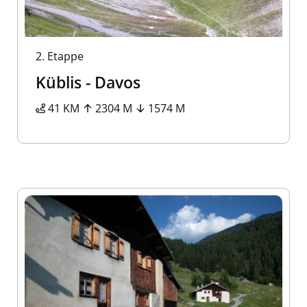
2.
Etappe
Küblis - Davos
41 KM
2304 M
1574 M