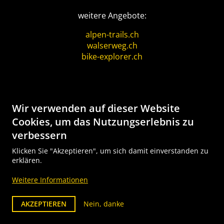
weitere Angebote:
alpen-trails.ch
walserweg.ch
bike-explorer.ch
Wir verwenden auf dieser Website
Landingpages
Cookies, um das Nutzungserlebnis zu
Wanderungen:
verbessern
*Wanderungen Mittelbünden
/
*Senda
Segantini, Nr. 25
Klicken Sie "Akzeptieren", um sich damit einverstanden zu
erklären.
*Wanderungen Engadin
/
*Via Engiadina, Nr.
87
Weitere Informationen
*Via Valtellina, Nr. 30
*Mittelbünden Panoramaweg, Nr. 45
AKZEPTIEREN
Nein, danke
*Via Sett, Nr. 64
*Via Albula/ Bernina, Nr. 33