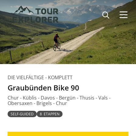
Direkt
zum
Inhalt
DIE VIELFÄLTIGE - KOMPLETT
Graubünden Bike 90
Chur - Küblis - Davos - Bergün - Thusis - Vals -
Obersaxen - Brigels - Chur
SELF-GUIDED
8 ETAPPEN