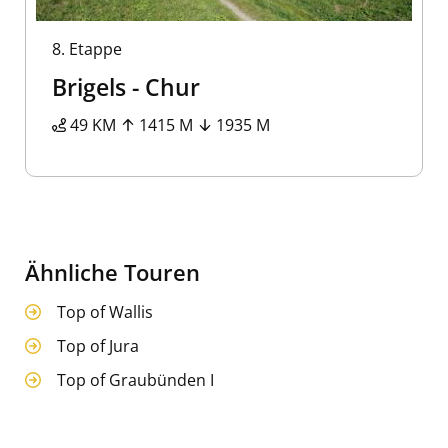
8.
Etappe
Brigels - Chur
49 KM
1415 M
1935 M
Ähnliche Touren
Top of Wallis
Top of Jura
Top of Graubünden I