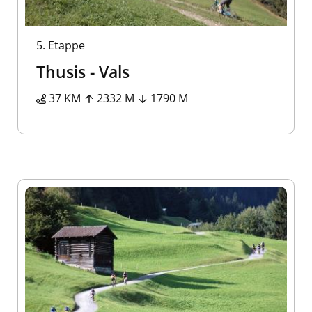
5.
Etappe
Thusis - Vals
37 KM
2332 M
1790 M