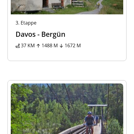
3.
Etappe
Davos - Bergün
37 KM
1488 M
1672 M