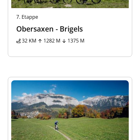
7.
Etappe
Obersaxen - Brigels
32 KM
1282 M
1375 M