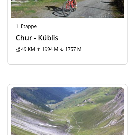
1.
Etappe
Chur - Küblis
49 KM
1994 M
1757 M