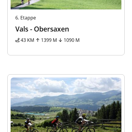
6.
Etappe
Vals - Obersaxen
43 KM
1399 M
1090 M