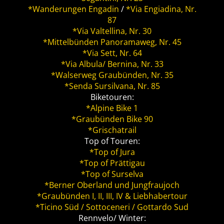
*Wanderungen Engadin
/
*Via Engiadina, Nr.
87
*Via Valtellina, Nr. 30
*Mittelbünden Panoramaweg, Nr. 45
*Via Sett, Nr. 64
*Via Albula/ Bernina, Nr. 33
*Walserweg Graubünden, Nr. 35
*Senda Sursilvana, Nr. 85
Biketouren:
*Alpine Bike 1
*Graubünden Bike 90
*Grischatrail
Top of Touren:
*Top of Jura
*Top of Prättigau
*Top of Surselva
*Berner Oberland und Jungfraujoch
*Graubünden I, II, III, IV & Liebhabertour
*Ticino Süd / Sottoceneri / Gottardo Sud
Rennvelo/ Winter: