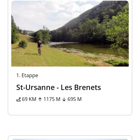
1.
Etappe
St-Ursanne - Les Brenets
69 KM
1175 M
695 M