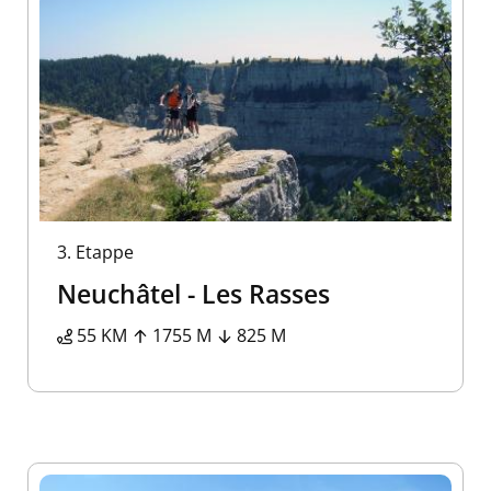
3.
Etappe
Neuchâtel - Les Rasses
55 KM
1755 M
825 M