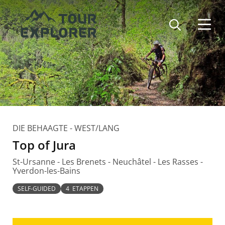
Direkt
zum
Inhalt
DIE BEHAAGTE - WEST/LANG
Top of Jura
St-Ursanne - Les Brenets - Neuchâtel - Les Rasses -
Yverdon-les-Bains
SELF-GUIDED
4 ETAPPEN