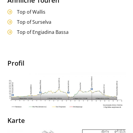
Top of Wallis
Top of Surselva
Top of Engiadina Bassa
Profil
Image
Top
of
Karte
Jura,
St-
Image