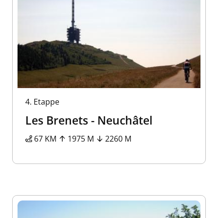
4.
Etappe
Les Brenets - Neuchâtel
67 KM
1975 M
2260 M