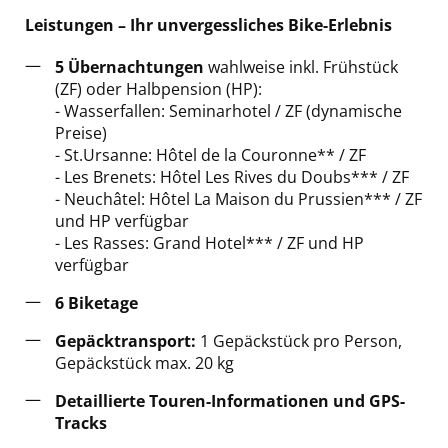
Leistungen – Ihr unvergessliches Bike-Erlebnis
5 Übernachtungen
wahlweise inkl. Frühstück
(ZF) oder Halbpension (HP):
- Wasserfallen: Seminarhotel / ZF (dynamische
Preise)
- St.Ursanne: Hôtel de la Couronne** / ZF
- Les Brenets: Hôtel Les Rives du Doubs*** / ZF
- Neuchâtel:
Hôtel La Maison du Prussien
*** / ZF
und HP verfügbar
- Les Rasses: Grand Hotel*** / ZF und HP
verfügbar
6 Biketage
Gepäcktransport:
1 Gepäckstück pro Person,
Gepäckstück max. 20 kg
Detaillierte Touren-Informationen und GPS-
Tracks