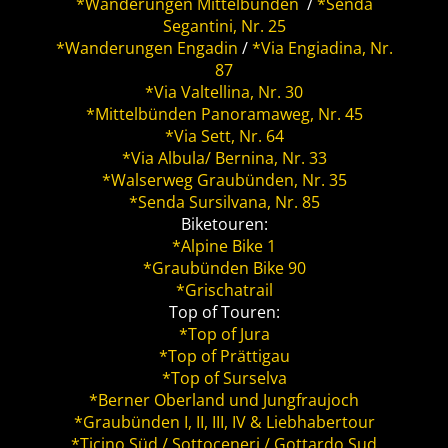
*Wanderungen Mittelbünden
/
*Senda
Segantini, Nr. 25
*Wanderungen Engadin
/
*Via Engiadina, Nr.
87
*Via Valtellina, Nr. 30
*Mittelbünden Panoramaweg, Nr. 45
*Via Sett, Nr. 64
*Via Albula/ Bernina, Nr. 33
*Walserweg Graubünden, Nr. 35
*Senda Sursilvana, Nr. 85
Biketouren:
*Alpine Bike 1
*Graubünden Bike 90
*Grischatrail
Top of Touren:
*Top of Jura
*Top of Prättigau
*Top of Surselva
*Berner Oberland und Jungfraujoch
*Graubünden I, II, III, IV & Liebhabertour
*Ticino Süd / Sottoceneri / Gottardo Sud