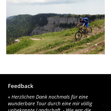
Feedback
Herzlichen Dank nochmals für eine
Di
wunderbare Tour durch eine mir völlig
Auf
unbekannte Landschaft. - Wie war die
und