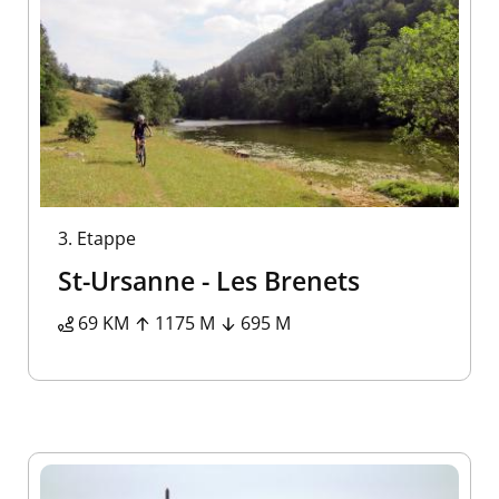
3.
Etappe
St-Ursanne - Les Brenets
69 KM
1175 M
695 M