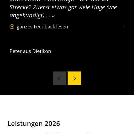
Strecke? Zuerst etwas gar viele Häge (wie
Lan
angekündigt) ...
Kom
gen
ganzes Feedback lesen
Peter aus Dietikon
Hans
Leistungen 2026