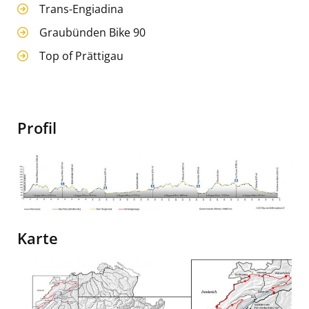
Trans-Engiadina
Graubünden Bike 90
Top of Prättigau
Profil
Image
Top
of
Karte
Jura
-
Image
Solothurn
-
Yverdon,