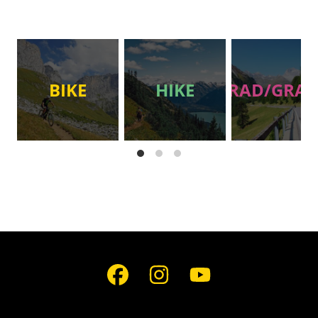
BIKE
HIKE
RAD/GRAV
Social
Media