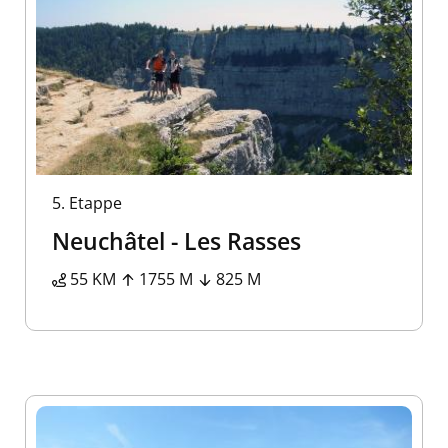
5.
Etappe
Neuchâtel - Les Rasses
55 KM
1755 M
825 M