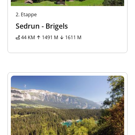
2.
Etappe
Sedrun - Brigels
44 KM
1491 M
1611 M