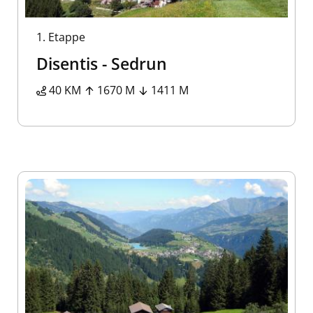
1.
Etappe
Disentis - Sedrun
40 KM
1670 M
1411 M