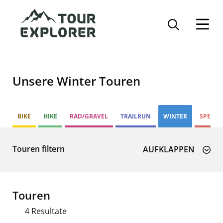
Direkt
zum
Inhalt
Unsere Winter Touren
BIKE
HIKE
RAD/GRAVEL
TRAILRUN
WINTER
SPECIA
Touren filtern
SUCHE
Touren
4 Resultate