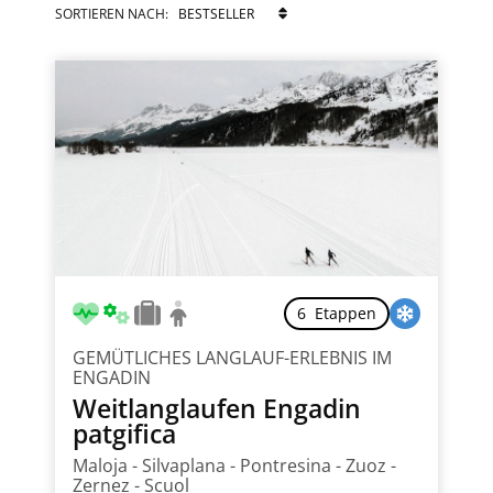
TECHNISCHER SCHWIERIGKEITSGRAD
SORTIEREN NACH:
KONDITIONELLER ANSPRUCH
REGION
ANZAHL ETAPPEN
6 Etappen
GEMÜTLICHES LANGLAUF-ERLEBNIS IM
TOUR ART
ENGADIN
Weitlanglaufen Engadin
patgifica
Maloja - Silvaplana - Pontresina - Zuoz -
WEITERE PRÄFERENZEN
Zernez - Scuol