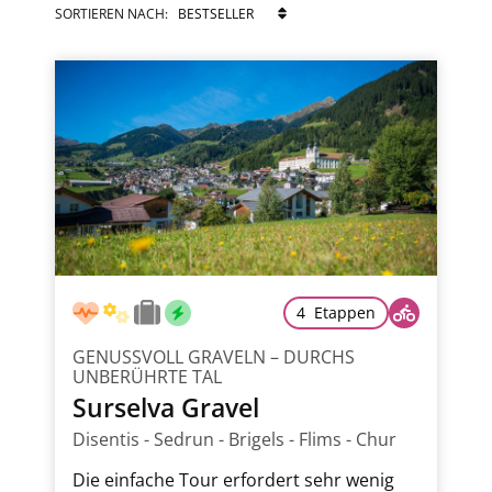
TECHNISCHER SCHWIERIGKEITSGRAD
SORTIEREN NACH:
KONDITIONELLER ANSPRUCH
REGION
ANZAHL ETAPPEN
4 Etappen
GENUSSVOLL GRAVELN – DURCHS
TOUR ART
UNBERÜHRTE TAL
Surselva Gravel
Disentis - Sedrun - Brigels - Flims - Chur
WEITERE PRÄFERENZEN
Die einfache Tour erfordert sehr wenig