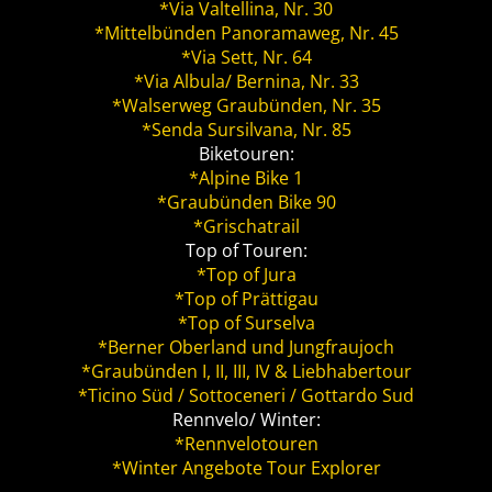
*Via Valtellina, Nr. 30
*Mittelbünden Panoramaweg, Nr. 45
*Via Sett, Nr. 64
*Via Albula/ Bernina, Nr. 33
*Walserweg Graubünden, Nr. 35
*Senda Sursilvana, Nr. 85
Biketouren:
*Alpine Bike 1
*Graubünden Bike 90
*Grischatrail
Top of Touren:
*Top of Jura
*Top of Prättigau
*Top of Surselva
*Berner Oberland und Jungfraujoch
*Graubünden I, II, III, IV & Liebhabertour
*Ticino Süd / Sottoceneri / Gottardo Sud
Rennvelo/ Winter:
*Rennvelotouren
*Winter Angebote Tour Explorer