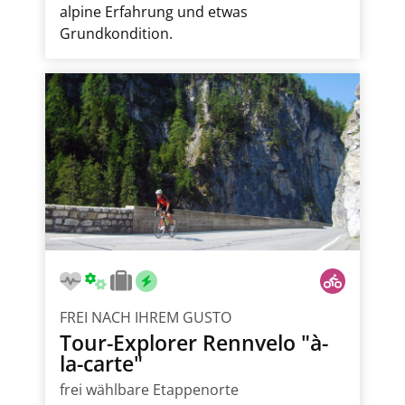
alpine Erfahrung und etwas
KINDEFREUNDLICH
E-BIKE
Grundkondition.
FREI NACH IHREM GUSTO
Tour-Explorer Rennvelo "à-
la-carte"
frei wählbare Etappenorte